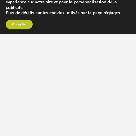
expérience sur notre site et pour la personnalisation de la
publicité.
Plus de détails sur les cookies utilisés sur la page
réglages
.
Accepter
CHOISIR EXTRACTEUR DE JUS
COMPARER PRIX DES EXTRACTEURS DE JUS
RECETTES EXTRACTEUR DE JUS
ACCESSOIRE EXTRACTEUR DE JUS
MODÈLES ET MARQUES
Extracteur de jus Angel
BioChef Atlas, Quantum et Axis
Extracteurs de jus Hurom
Kuvings EVO820 et D9900
Extracteurs de jus Omega
Oscar DA1000 et XL