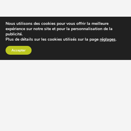
Nous utilisons des cookies pour vous offrir la meilleure
expérience sur notre site et pour la personnalisation de la
publicité.
Plus de détails sur les cookies utilisés sur la page
réglages
.
Accepter
CHOISIR EXTRACTEUR DE JUS
COMPARER PRIX DES EXTRACTEURS DE JUS
RECETTES EXTRACTEUR DE JUS
ACCESSOIRE EXTRACTEUR DE JUS
MODÈLES ET MARQUES