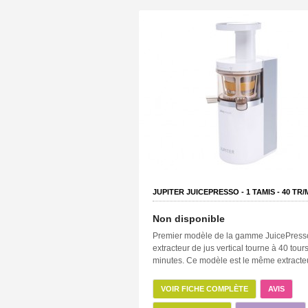
JUPITER JUICEPRESSO -
1
TAMIS -
40
TR/
Non disponible
Premier modèle de la gamme JuicePresso
extracteur de jus vertical tourne à 40 tour
minutes. Ce modèle est le même extracteu
VOIR FICHE COMPLÈTE
AVIS