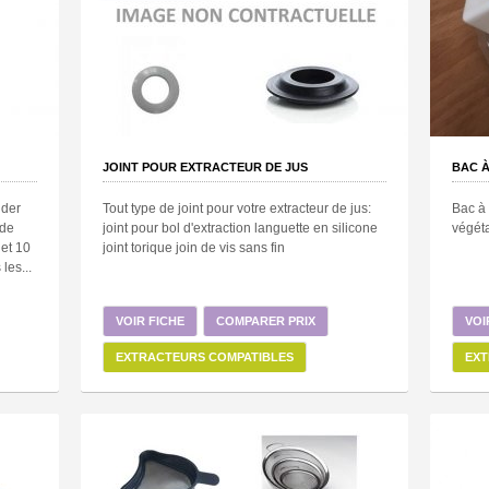
JOINT POUR EXTRACTEUR DE JUS
BAC 
nder
Tout type de joint pour votre extracteur de jus:
Bac à 
nde
joint pour bol d'extraction languette en silicone
végéta
et 10
joint torique join de vis sans fin
les...
VOIR FICHE
COMPARER PRIX
VOI
EXTRACTEURS COMPATIBLES
EXT