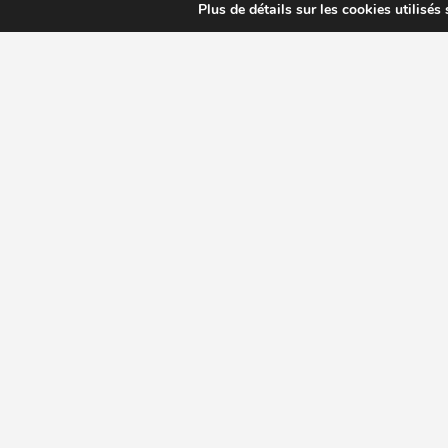
Plus de détails sur les cookies utilisés
CHOISIR EXTRACTEUR DE JUS
COMPARE
MODÈLES ET MARQUES
Extracteur de jus Angel
BioChef Atlas, Quantum et Axis
Extracteurs de jus Hurom
Kuvings EVO820 et D9900
Extracteurs de jus Omega
Oscar DA1000 et XL
Comment choisir extracteur de jus
Comparatif extracteurs de jus
Copyright 2009