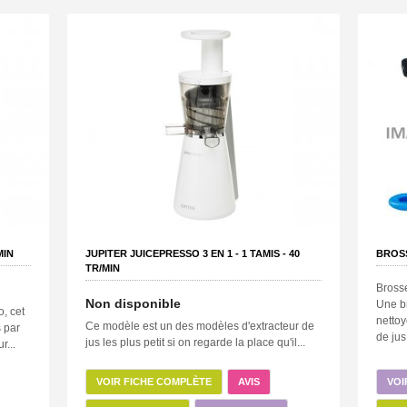
MIN
JUPITER JUICEPRESSO 3 EN 1 -
1
TAMIS -
40
BROS
TR/MIN
Brosse
Non disponible
Une b
, cet
nettoy
Ce modèle est un des modèles d'extracteur de
s par
de jus
jus les plus petit si on regarde la place qu'il...
r...
VOIR FICHE COMPLÈTE
AVIS
VOI