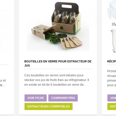
BOUTEILLES EN VERRE POUR EXTRACTEUR DE
RÉCIP
JUS
Pichet
Ces bouteilles en verres sont idéales pour
récupè
stocker vos jus de fruits frais au réfrigérateur. Il
ur et
prése
en existe en kit de 6 bouteilles en verre de...
e...
pour p
VOIR FICHE
COMPARER PRIX
VOI
EXTRACTEURS COMPATIBLES
EXT