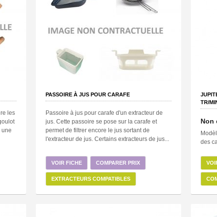
PASSOIRE À JUS POUR CARAFE
JUPIT
TR/MI
re les
Passoire à jus pour carafe d'un extracteur de
Non 
goulot
jus. Cette passoire se pose sur la carafe et
à une
permet de filtrer encore le jus sortant de
Modèle
l'extracteur de jus. Certains extracteurs de jus...
des ca
VOIR FICHE
COMPARER PRIX
VOI
EXTRACTEURS COMPATIBLES
COM