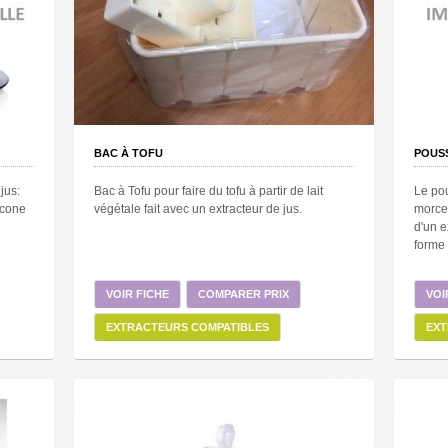
BAC À TOFU
POUS
jus:
Bac à Tofu pour faire du tofu à partir de lait
Le pou
licone
végétale fait avec un extracteur de jus.
morcea
d'un e
forme 
VOIR FICHE
COMPARER PRIX
VOI
EXTRACTEURS COMPATIBLES
EXT