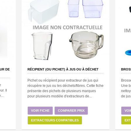
UR DE
RÉCIPIENT (OU PICHET) À JUS OU À DÉCHET
BROS
Pichet ou récipient pour extracteur de jus qui
Brosse
r
récupère le jus ou les déchets/fibres. Cette fiche
Une b
r. Il
présente des pichets de plusieurs marques
nettoy
...
pour plusieurs modèle d'extracteurs de...
de jus
VOIR FICHE
COMPARER PRIX
VOI
EXTRACTEURS COMPATIBLES
EXT