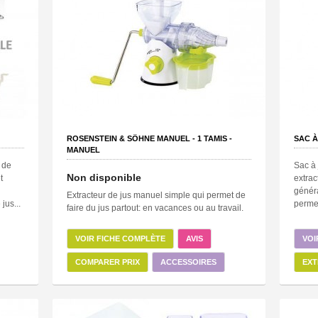
ROSENSTEIN & SÖHNE MANUEL -
1
TAMIS -
SAC À
MANUEL
 de
Sac à 
Non disponible
t
extrac
généra
Extracteur de jus manuel simple qui permet de
jus...
permet
faire du jus partout: en vacances ou au travail.
VOIR FICHE COMPLÈTE
AVIS
VOI
COMPARER PRIX
ACCESSOIRES
EXT