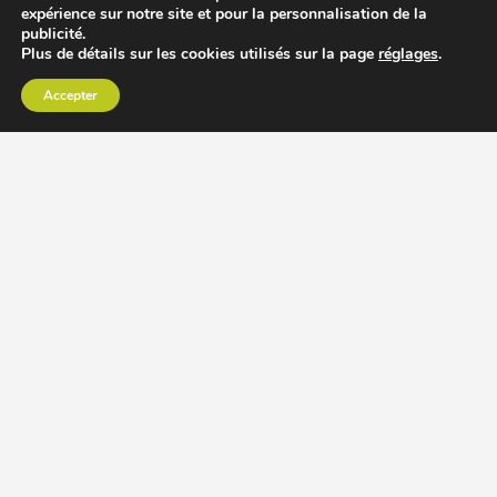
expérience sur notre site et pour la personnalisation de la
publicité.
Plus de détails sur les cookies utilisés sur la page
réglages
.
Accepter
CHOISIR EXTRACTEUR DE JUS
COMPARER PRIX DES EXTRACTEURS DE JUS
RECETTES EXTRACTEUR DE JUS
ACCESSOIRE EXTRACTEUR DE JUS
MODÈLES ET MARQUES
Extracteur de jus Angel
BioChef Atlas, Quantum et Axis
Extracteurs de jus Hurom
Kuvings EVO820 et D9900
Extracteurs de jus Omega
Oscar DA1000 et XL