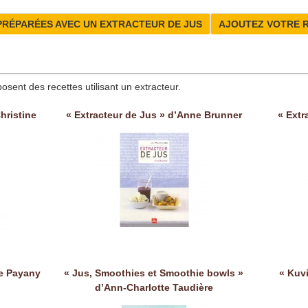
PRÉPARÉES AVEC UN EXTRACTEUR DE JUS
AJOUTEZ VOTRE 
posent des recettes utilisant un extracteur.
hristine
« Extracteur de Jus » d’Anne Brunner
« Extr
le Payany
« Jus, Smoothies et Smoothie bowls »
« Kuv
d’Ann-Charlotte Taudière