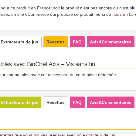
es pour ce produit en France: soit le produit n'est pas encore ou n'est pl
issez un site eCommerce qui propose ce produit merci de
nous en fair
Extracteurs de jus
Recettes
FAQ
Avis&Commentaires
bles avec BioChef Axis – Vis sans fin
ont compatibles avec cet accessoire ou cette pièce détachée:
Extracteurs de jus
Recettes
FAQ
Avis&Commentaires
ecettes que vous pouvez préparer avec un extracteur de jus.