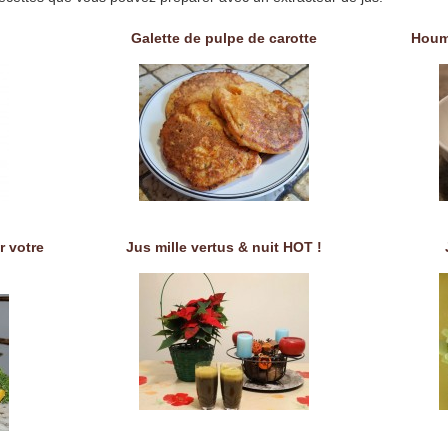
Galette de pulpe de carotte
Houm
r votre
Jus mille vertus & nuit HOT !