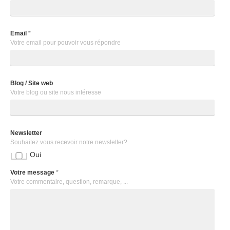
Email
*
Votre email pour pouvoir vous répondre
Blog / Site web
Votre blog ou site nous intéresse
Newsletter
Souhaitez vous recevoir notre newsletter?
Oui
Votre message
*
Votre commentaire, question, remarque, ...