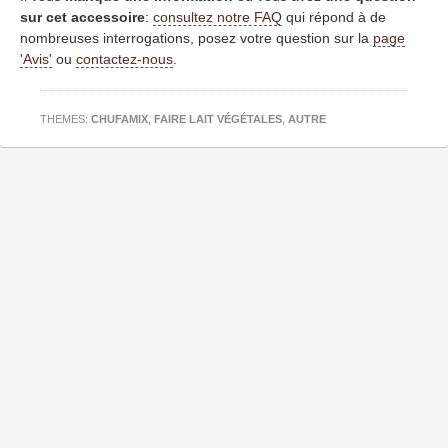
sur cet accessoire
:
consultez notre FAQ
qui répond à de
nombreuses interrogations, posez votre question sur la
page
'Avis'
ou
contactez-nous
.
THEMES:
CHUFAMIX
,
FAIRE LAIT VÉGÉTALES
,
AUTRE