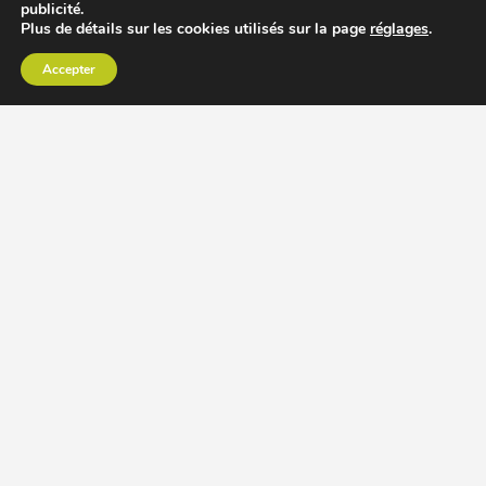
publicité.
Plus de détails sur les cookies utilisés sur la page
réglages
.
Accepter
CHOISIR EXTRACTEUR DE JUS
COMPARER PRIX DES EXTRACTEURS DE JUS
RECETTES EXTRACTEUR DE JUS
ACCESSOIRE EXTRACTEUR DE JUS
MODÈLES ET MARQUES
Extracteur de jus Angel
BioChef Atlas, Quantum et Axis
Extracteurs de jus Hurom
Kuvings EVO820 et D9900
Extracteurs de jus Omega
Oscar DA1000 et XL
Comment choisir extracteur de jus