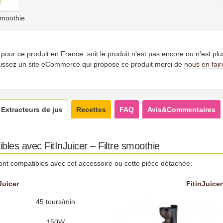
 smoothie
es pour ce produit en France: soit le produit n'est pas encore ou n'est pl
issez un site eCommerce qui propose ce produit merci de
nous en fair
Extracteurs de jus
Recettes
FAQ
Avis&Commentaires
bles avec FitInJuicer – Filtre smoothie
ont compatibles avec cet accessoire ou cette pièce détachée:
Juicer
FitinJuice
45 tours/min
150W