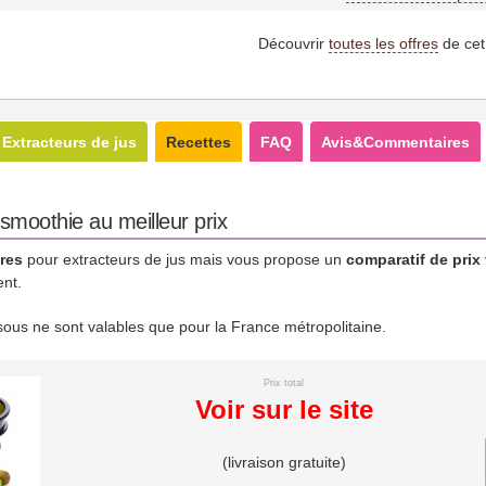
Découvrir
toutes les offres
de cet
Extracteurs de jus
Recettes
FAQ
Avis&Commentaires
 smoothie au meilleur prix
res
pour extracteurs de jus mais vous propose un
comparatif de prix
ent.
essous ne sont valables que pour la France métropolitaine.
Prix total
Voir sur le site
(livraison gratuite)