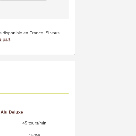
us disponible en France. Si vous
e part
.
r Alu Deluxe
45 tours/min
150W