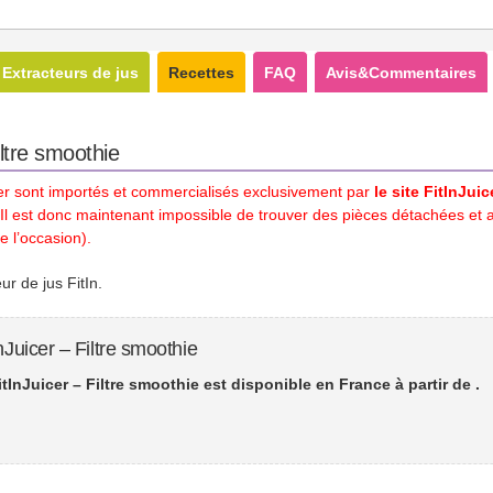
Extracteurs de jus
Recettes
FAQ
Avis&Commentaires
iltre smoothie
cer sont importés et commercialisés exclusivement par
le site FitInJui
 Il est donc maintenant impossible de trouver des pièces détachées et 
e l’occasion).
r de jus FitIn.
nJuicer – Filtre smoothie
tInJuicer – Filtre smoothie est disponible en France à partir de
.