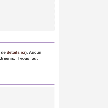
s de
détails ici
).
Aucun
reenis. Il vous faut