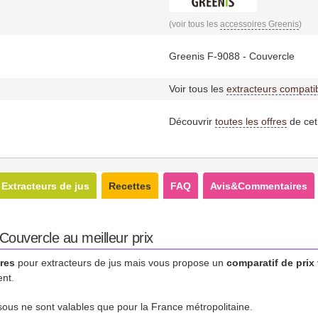
(voir tous les
accessoires Greenis
)
Greenis F-9088 - Couvercle
Voir tous les
extracteurs compati
Découvrir
toutes les offres
de cet
Extracteurs de jus
Recettes
FAQ
Avis&Commentaires
ouvercle au meilleur prix
res
pour extracteurs de jus mais vous propose un
comparatif de prix
ent.
essous ne sont valables que pour la France métropolitaine.