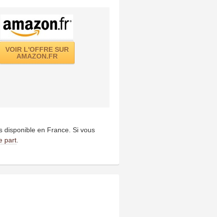
VOIR L'OFFRE SUR
AMAZON.FR
us disponible en France. Si vous
e part
.