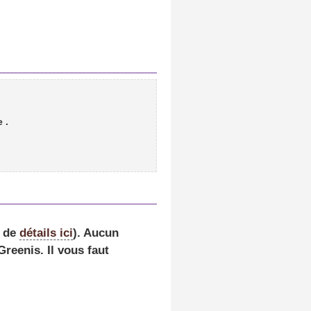
de
.
s de
détails ici
).
Aucun
reenis. Il vous faut