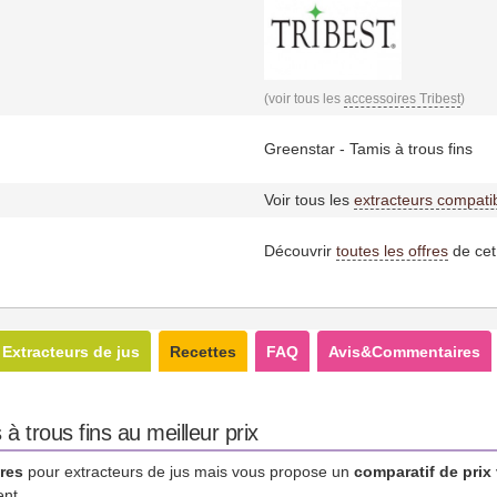
(voir tous les
accessoires Tribest
)
Greenstar - Tamis à trous fins
Voir tous les
extracteurs compati
Découvrir
toutes les offres
de cet
Extracteurs de jus
Recettes
FAQ
Avis&Commentaires
 trous fins au meilleur prix
res
pour extracteurs de jus mais vous propose un
comparatif de prix
ent.