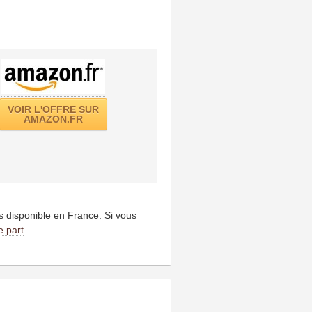
VOIR L'OFFRE SUR
AMAZON.FR
us disponible en France. Si vous
e part
.