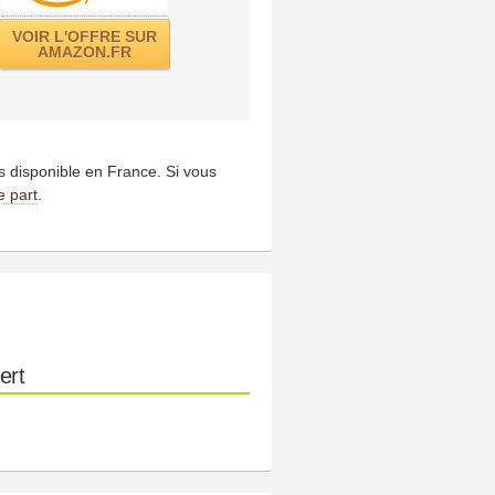
VOIR L'OFFRE SUR
AMAZON.FR
us disponible en France. Si vous
e part
.
ert