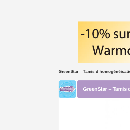
GreenStar – Tamis d’homogénéisati
GreenStar – Tamis 