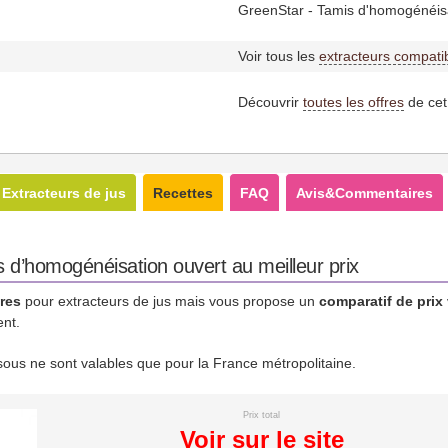
GreenStar - Tamis d'homogénéisa
Voir tous les
extracteurs compati
Découvrir
toutes les offres
de cet
Extracteurs de jus
Recettes
FAQ
Avis&Commentaires
 d’homogénéisation ouvert au meilleur prix
res
pour extracteurs de jus mais vous propose un
comparatif de prix
ent.
essous ne sont valables que pour la France métropolitaine.
Prix total
Voir sur le site