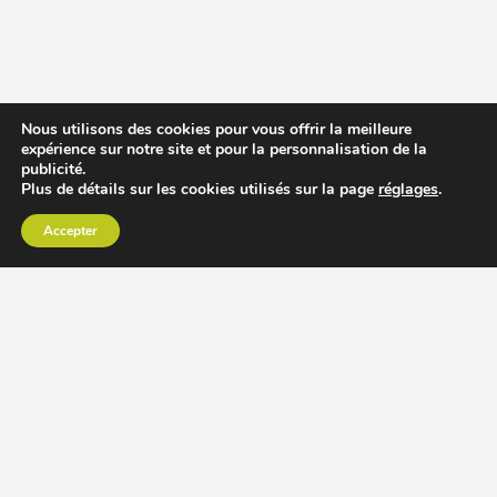
Nous utilisons des cookies pour vous offrir la meilleure
expérience sur notre site et pour la personnalisation de la
publicité.
Plus de détails sur les cookies utilisés sur la page
réglages
.
Accepter
CHOISIR EXTRACTEUR DE JUS
COMPARER PRIX DES EXTRACTEURS DE JUS
RECETTES EXTRACTEUR DE JUS
ACCESSOIRE EXTRACTEUR DE JUS
MODÈLES ET MARQUES