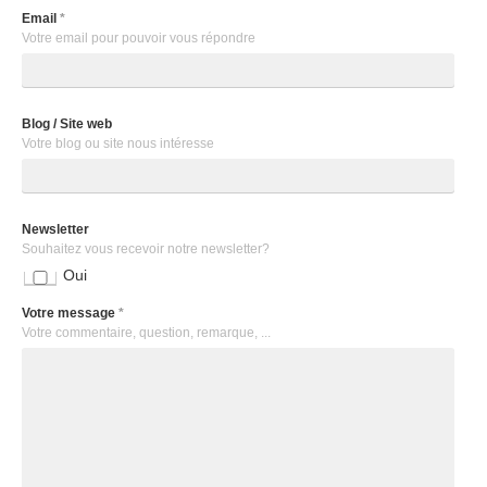
Email
*
Votre email pour pouvoir vous répondre
Blog / Site web
Votre blog ou site nous intéresse
Newsletter
Souhaitez vous recevoir notre newsletter?
Oui
Votre message
*
Votre commentaire, question, remarque, ...