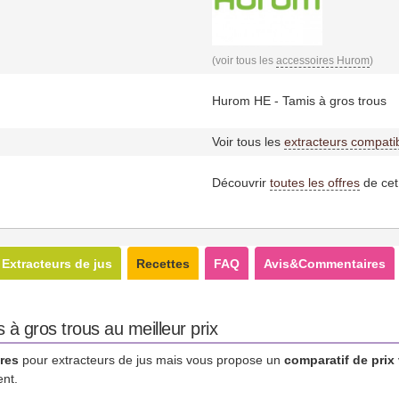
(voir tous les
accessoires Hurom
)
Hurom HE - Tamis à gros trous
Voir tous les
extracteurs compati
Découvrir
toutes les offres
de cet
Extracteurs de jus
Recettes
FAQ
Avis&Commentaires
à gros trous au meilleur prix
res
pour extracteurs de jus mais vous propose un
comparatif de prix
ent.