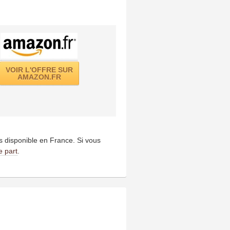
VOIR L'OFFRE SUR
AMAZON.FR
us disponible en France. Si vous
e part
.