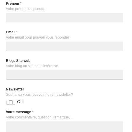
Prénom
*
Votre prénom ou pseudo
Email
*
Votre email pour pouvoir vous répondre
Blog / Site web
Votre blog ou site nous intéresse
Newsletter
Souhaitez vous recevoir notre newsletter?
Oui
Votre message
*
Votre commentaire, question, remarque, ...