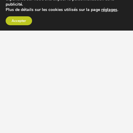
publicité.
Plus de détails sur les cookies utilisés sur la page
réglages
.
Accepter
CHOISIR EXTRACTEUR DE JUS
COMPARER PRIX DES EXTRACTEURS DE JUS
RECETTES EXTRACTEUR DE JUS
ACCESSOIRE EXTRACTEUR DE JUS
MODÈLES ET MARQUES
Extracteur de jus Angel
BioChef Atlas, Quantum et Axis
Extracteurs de jus Hurom
Kuvings EVO820 et D9900
Extracteurs de jus Omega
Oscar DA1000 et XL
Comment choisir extracteur de jus