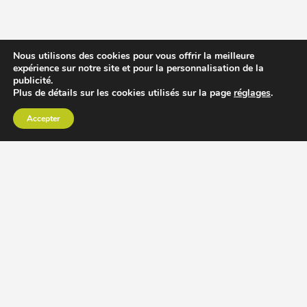
Nous utilisons des cookies pour vous offrir la meilleure
expérience sur notre site et pour la personnalisation de la
publicité.
Plus de détails sur les cookies utilisés sur la page
réglages
.
Accepter
CHOISIR EXTRACTEUR DE JUS
COMPARER PRIX DES EXTRACTEURS DE JUS
RECETTES EXTRACTEUR DE JUS
ACCESSOIRE EXTRACTEUR DE JUS
MODÈLES ET MARQUES