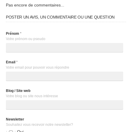
Pas encore de commentaires...
POSTER UN AVIS, UN COMMENTAIRE OU UNE QUESTION
Prénom
*
Votre prénom ou pseudo
Email
*
Votre email pour pouvoir vous répondre
Blog / Site web
Votre blog ou site nous intéresse
Newsletter
Souhaitez vous recevoir notre newsletter?
Oui