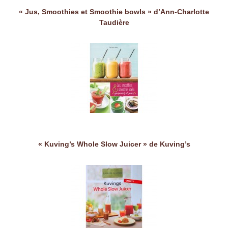
« Jus, Smoothies et Smoothie bowls » d’Ann-Charlotte
Taudière
« Kuving’s Whole Slow Juicer » de Kuving’s