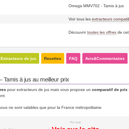
Omega MMV702 - Tamis à jus
Voir tous les
extracteurs compati
Découvrir
toutes les offres
de cet
Extracteurs de jus
Recettes
FAQ
Avis&Commentaires
amis à jus au meilleur prix
res
pour extracteurs de jus mais vous propose un
comparatif de prix
ent.
essous ne sont valables que pour la France métropolitaine.
Prix total