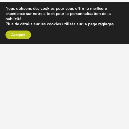
Nous utilisons des cookies pour vous offrir la meilleure
expérience sur notre site et pour la personnalisation de la
publicité.
Plus de détails sur les cookies utilisés sur la page
réglages
.
Accepter
CHOISIR EXTRACTEUR DE JUS
COMPARER PRIX DES EXTRACTEURS DE JUS
RECETTES EXTRACTEUR DE JUS
ACCESSOIRE EXTRACTEUR DE JUS
MODÈLES ET MARQUES
Extracteur de jus Angel
BioChef Atlas, Quantum et Axis
Extracteurs de jus Hurom