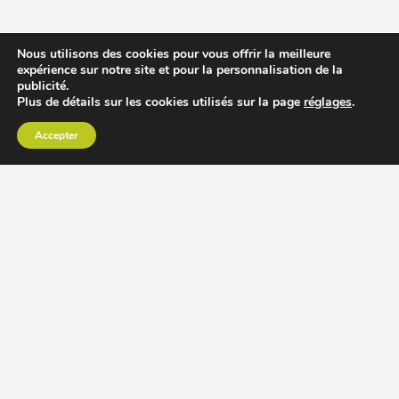
Nous utilisons des cookies pour vous offrir la meilleure
expérience sur notre site et pour la personnalisation de la
publicité.
Plus de détails sur les cookies utilisés sur la page
réglages
.
Accepter
CHOISIR EXTRACTEUR DE JUS
COMPARER PRIX DES EXTRACTEURS DE JUS
RECETTES EXTRACTEUR DE JUS
ACCESSOIRE EXTRACTEUR DE JUS
MODÈLES ET MARQUES
Extracteur de jus Angel
BioChef Atlas, Quantum et Axis