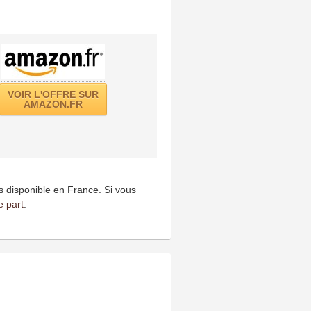
VOIR L'OFFRE SUR
AMAZON.FR
us disponible en France. Si vous
e part
.