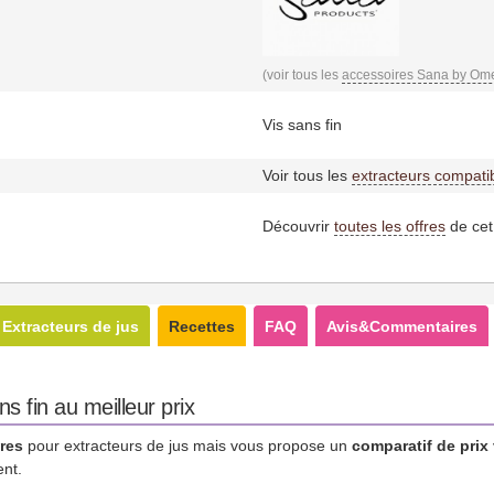
(voir tous les
accessoires Sana by Om
Vis sans fin
Voir tous les
extracteurs compati
Découvrir
toutes les offres
de cet
Extracteurs de jus
Recettes
FAQ
Avis&Commentaires
s fin au meilleur prix
res
pour extracteurs de jus mais vous propose un
comparatif de prix
ent.