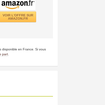
VOIR L'OFFRE SUR
AMAZON.FR
us disponible en France. Si vous
e part
.