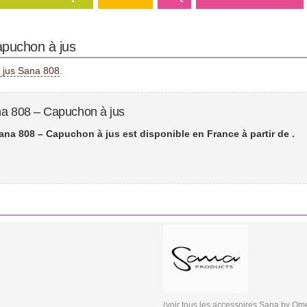
apuchon à jus
e jus Sana 808
.
na 808 – Capuchon à jus
ana 808 – Capuchon à jus est disponible en France à partir de
.
(voir tous les
accessoires Sana by Om