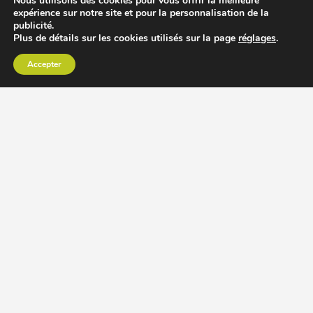
Nous utilisons des cookies pour vous offrir la meilleure
expérience sur notre site et pour la personnalisation de la
publicité.
Plus de détails sur les cookies utilisés sur la page
réglages
.
Accepter
CHOISIR EXTRACTEUR DE JUS
COMPARER PRIX DES EXTRACTEURS DE JUS
RECETTES EXTRACTEUR DE JUS
ACCESSOIRE EXTRACTEUR DE JUS
MODÈLES ET MARQUES
Extracteur de jus Angel
BioChef Atlas, Quantum et Axis
Extracteurs de jus Hurom
Kuvings EVO820 et D9900
Extracteurs de jus Omega