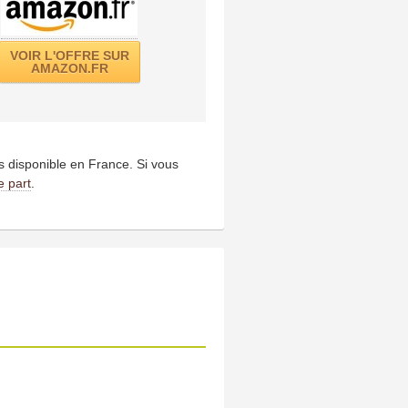
VOIR L'OFFRE SUR
AMAZON.FR
us disponible en France. Si vous
e part
.