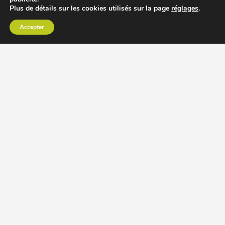
Plus de détails sur les cookies utilisés sur la page
réglages
.
Accepter
CHOISIR EXTRACTEUR DE JUS
COMPARER PRIX DES EXTRACTEURS DE JUS
RECETTES EXTRACTEUR DE JUS
ACCESSOIRE EXTRACTEUR DE JUS
MODÈLES ET MARQUES
Extracteur de jus Angel
BioChef Atlas, Quantum et Axis
Extracteurs de jus Hurom
Kuvings EVO820 et D9900
Extracteurs de jus Omega
Oscar DA1000 et XL
Comment choisir extracteur de jus
Comparatif extracteurs de jus