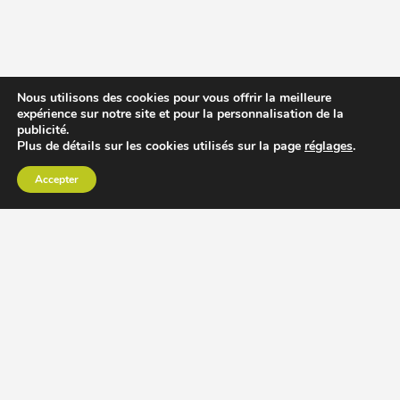
Nous utilisons des cookies pour vous offrir la meilleure
expérience sur notre site et pour la personnalisation de la
publicité.
Plus de détails sur les cookies utilisés sur la page
réglages
.
Accepter
CHOISIR EXTRACTEUR DE JUS
COMPARER PRIX DES EXTRACTEURS DE JUS
RECETTES EXTRACTEUR DE JUS
ACCESSOIRE EXTRACTEUR DE JUS
MODÈLES ET MARQUES