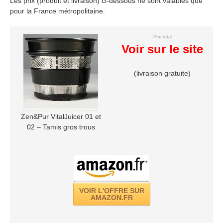
Les prix (produit et livraison) ci-dessous ne sont valables que
pour la France métropolitaine.
Prix total
Voir sur le site
(livraison gratuite)
Zen&Pur VitalJuicer 01 et
02 – Tamis gros trous
VOIR L'OFFRE SUR
AMAZON.FR