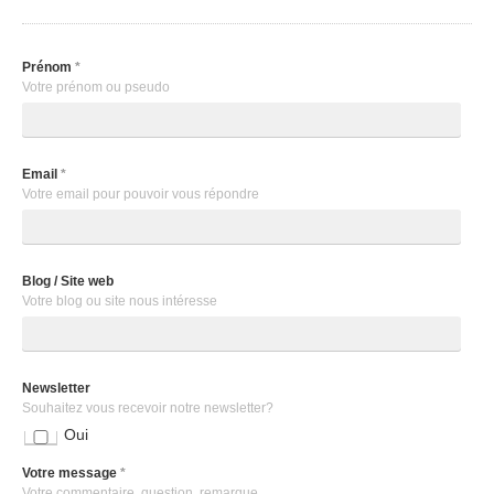
Prénom
*
Votre prénom ou pseudo
Email
*
Votre email pour pouvoir vous répondre
Blog / Site web
Votre blog ou site nous intéresse
Newsletter
Souhaitez vous recevoir notre newsletter?
Oui
Votre message
*
Votre commentaire, question, remarque, ...