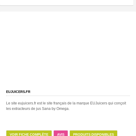
EUJUICERS.FR
Le site eujuicers.fr est le site français de la marque EUJuicers qui conçoit
les extracteurs de jus Sana by Omega.
VOIR FICHE COMPLÈTE
AVIS
PRODUITS DISPONIBLES