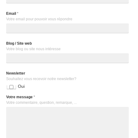
Email
*
Votre email pour pouvoir vous répondre
Blog / Site web
Votre blog ou site nous intéresse
Newsletter
Souhaitez vous recevoir notre newsletter?
Oui
Votre message
*
Votre commentaire, question, remarque, ...