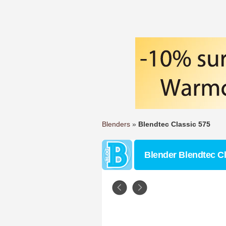
Blenders
»
Blendtec Classic 575
Blender Blendtec Cl