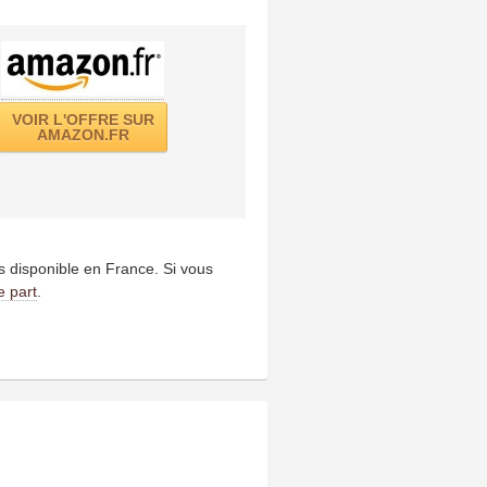
VOIR L'OFFRE SUR
AMAZON.FR
us disponible en France. Si vous
e part
.