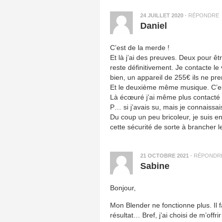
24 JUILLET 2020
·
RÉPONDRE
Daniel
C’est de la merde !
Et là j’ai des preuves. Deux pour êt
reste définitivement. Je contacte l
bien, un appareil de 255€ ils ne pr
Et le deuxième même musique. C’est à
Là écœuré j’ai même plus contacté 
P… si j’avais su, mais je connaissai
Du coup un peu bricoleur, je suis e
cette sécurité de sorte à brancher 
21 OCTOBRE 2021
·
RÉPONDR
Sabine
Bonjour,
Mon Blender ne fonctionne plus. Il f
résultat… Bref, j’ai choisi de m’off