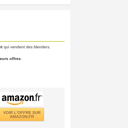
et
qui vendent des blenders.
leurs offres
.
VOIR L'OFFRE SUR
AMAZON.FR