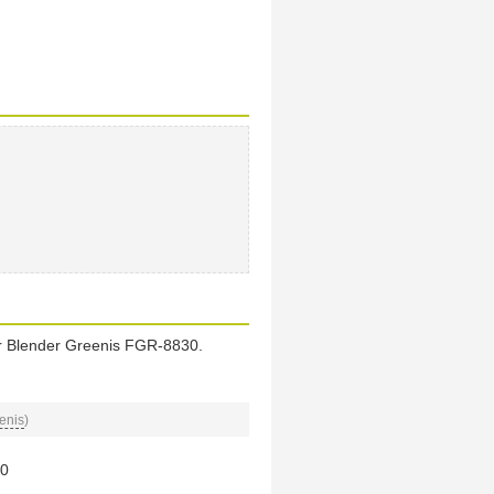
 Blender Greenis FGR-8830.
enis
)
30