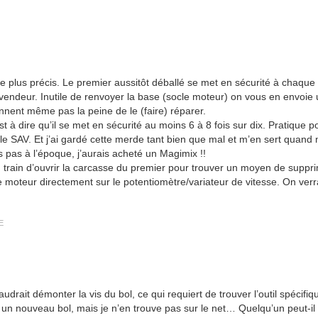
re plus précis. Le premier aussitôt déballé se met en sécurité à chaque 
e vendeur. Inutile de renvoyer la base (socle moteur) on vous en envo
ennent même pas la peine de le (faire) réparer.
 dire qu’il se met en sécurité au moins 6 à 8 fois sur dix. Pratique po
le SAV. Et j’ai gardé cette merde tant bien que mal et m’en sert quan
s pas à l’époque, j’aurais acheté un Magimix !!
n train d’ouvrir la carcasse du premier pour trouver un moyen de suppr
le moteur directement sur le potentiomètre/variateur de vitesse. On ve
E
audrait démonter la vis du bol, ce qui requiert de trouver l’outil spécifi
rir un nouveau bol, mais je n’en trouve pas sur le net… Quelqu’un peut-il 