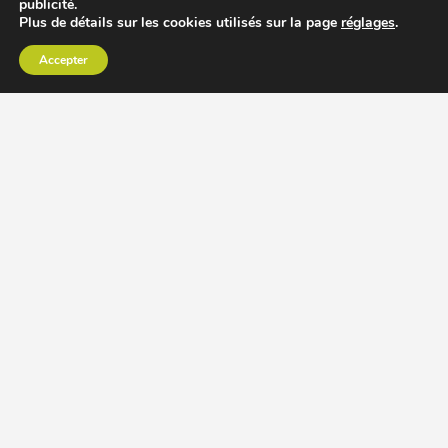
publicité.
Plus de détails sur les cookies utilisés sur la page
réglages
.
Accepter
CHOISIR EXTRACTEUR DE JUS
COMPARER PRIX DES EXTRACTEURS DE JUS
RECETTES EXTRACTEUR DE JUS
ACCESSOIRE EXTRACTEUR DE JUS
MODÈLES ET MARQUES
Extracteur de jus Angel
BioChef Atlas, Quantum et Axis
Extracteurs de jus Hurom
Kuvings EVO820 et D9900
Extracteurs de jus Omega
Oscar DA1000 et XL
Comment choisir extracteur de jus