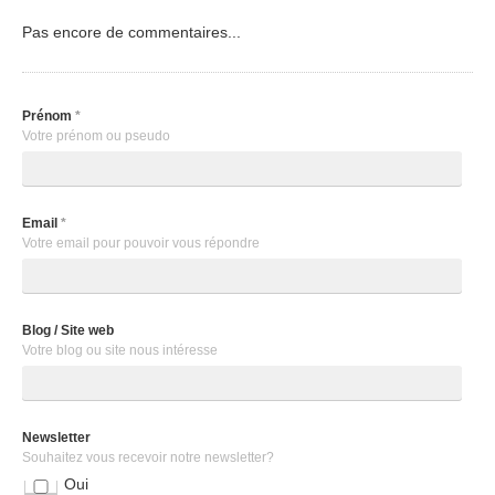
Pas encore de commentaires...
Prénom
*
Votre prénom ou pseudo
Email
*
Votre email pour pouvoir vous répondre
Blog / Site web
Votre blog ou site nous intéresse
Newsletter
Souhaitez vous recevoir notre newsletter?
Oui