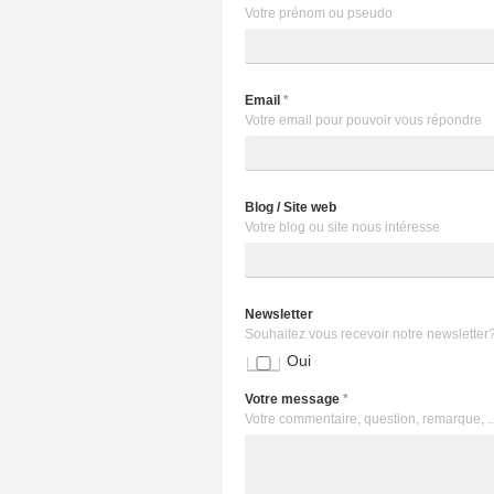
Votre prénom ou pseudo
Email
*
Votre email pour pouvoir vous répondre
Blog / Site web
Votre blog ou site nous intéresse
Newsletter
Souhaitez vous recevoir notre newsletter
Oui
Votre message
*
Votre commentaire, question, remarque, ..