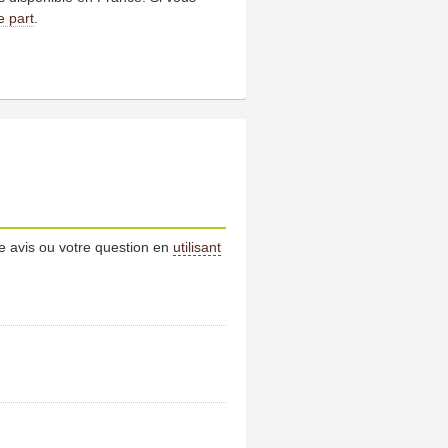
e part
.
e avis ou votre question en
utilisant