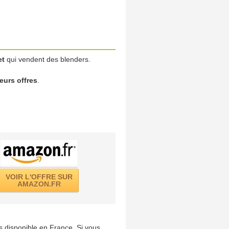
et
qui vendent des blenders.
leurs offres
.
VOIR L'OFFRE SUR
AMAZON.FR
us disponible en France. Si vous