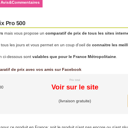
Avis&Commentaires
ix Pro 500
rs
mais vous propose un
comparatif de prix de tous les sites intern
r tous les jours et vous permet en un coup d'oeil de
connaitre les meil
son ci-dessous sont
valables que pour le France Métropolitaine
.
aratif de prix avec vos amis sur Facebook
Prix total
Voir sur le site
00
(livraison gratuite)
es pour ce produit en France: soit le produit n'est pas encore ou n'est pl