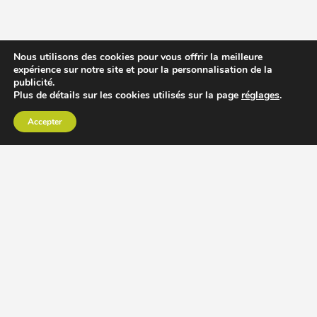
Nous utilisons des cookies pour vous offrir la meilleure
expérience sur notre site et pour la personnalisation de la
publicité.
Plus de détails sur les cookies utilisés sur la page
réglages
.
Accepter
CHOISIR EXTRACTEUR DE JUS
COMPARER PRIX DES EXTRACTEURS DE JUS
RECETTES EXTRACTEUR DE JUS
ACCESSOIRE EXTRACTEUR DE JUS
MODÈLES ET MARQUES