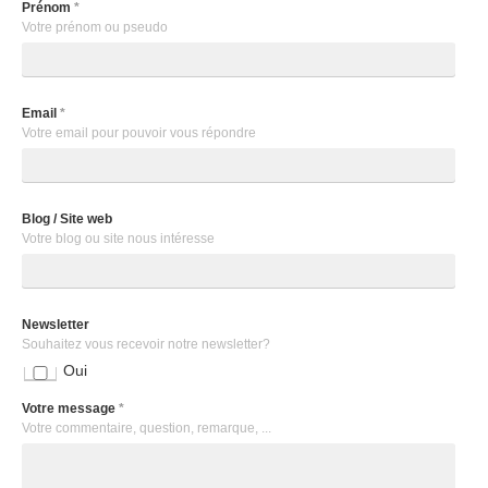
Prénom
*
Votre prénom ou pseudo
Email
*
Votre email pour pouvoir vous répondre
Blog / Site web
Votre blog ou site nous intéresse
Newsletter
Souhaitez vous recevoir notre newsletter?
Oui
Votre message
*
Votre commentaire, question, remarque, ...