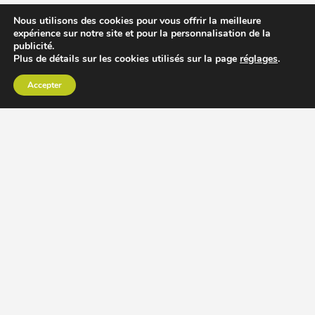
Nous utilisons des cookies pour vous offrir la meilleure
expérience sur notre site et pour la personnalisation de la
publicité.
Plus de détails sur les cookies utilisés sur la page
réglages
.
Accepter
CHOISIR EXTRACTEUR DE JUS
COMPARER PRIX DES EXTRACTEURS DE JUS
RECETTES EXTRACTEUR DE JUS
ACCESSOIRE EXTRACTEUR DE JUS
MODÈLES ET MARQUES
Extracteur de jus Angel
BioChef Atlas, Quantum et Axis
Extracteurs de jus Hurom