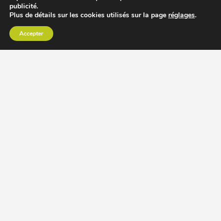
publicité.
Plus de détails sur les cookies utilisés sur la page
réglages
.
Accepter
CHOISIR EXTRACTEUR DE JUS
COMPARER PRIX DES EXTRACTEURS DE JUS
RECETTES EXTRACTEUR DE JUS
ACCESSOIRE EXTRACTEUR DE JUS
MODÈLES ET MARQUES
Extracteur de jus Angel
BioChef Atlas, Quantum et Axis
Extracteurs de jus Hurom
Kuvings EVO820 et D9900
Extracteurs de jus Omega
Oscar DA1000 et XL
Comment choisir extracteur de jus