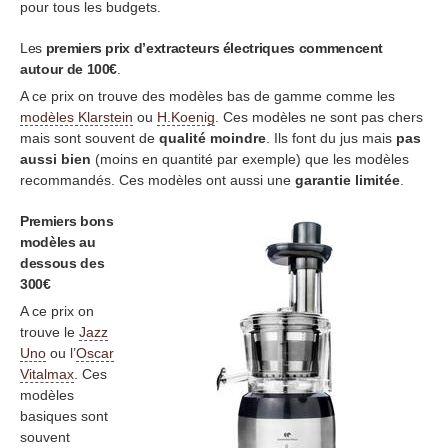
pour tous les budgets.
Les
premiers prix d’extracteurs électriques commencent
autour de 100€
.
A ce prix on trouve des modèles bas de gamme comme les
modèles Klarstein
ou
H.Koenig
. Ces modèles ne sont pas chers
mais sont souvent de
qualité moindre
. Ils font du jus mais
pas
aussi bien
(moins en quantité par exemple) que les modèles
recommandés. Ces modèles ont aussi une
garantie limitée
.
Premiers bons
modèles au
dessous des
300€
A ce prix on
trouve le
Jazz
Uno
ou l’
Oscar
Vitalmax
. Ces
modèles
basiques sont
souvent