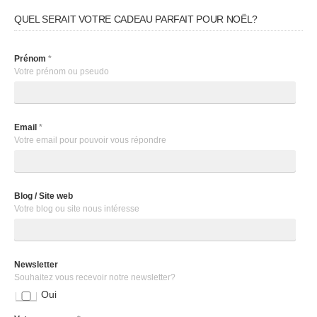
QUEL SERAIT VOTRE CADEAU PARFAIT POUR NOËL?
Prénom
*
Votre prénom ou pseudo
Email
*
Votre email pour pouvoir vous répondre
Blog / Site web
Votre blog ou site nous intéresse
Newsletter
Souhaitez vous recevoir notre newsletter?
Oui