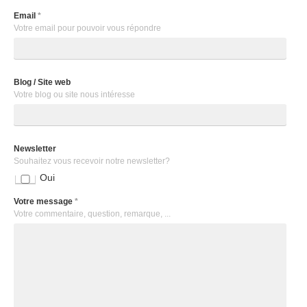
Email
*
Votre email pour pouvoir vous répondre
Blog / Site web
Votre blog ou site nous intéresse
Newsletter
Souhaitez vous recevoir notre newsletter?
Oui
Votre message
*
Votre commentaire, question, remarque, ...