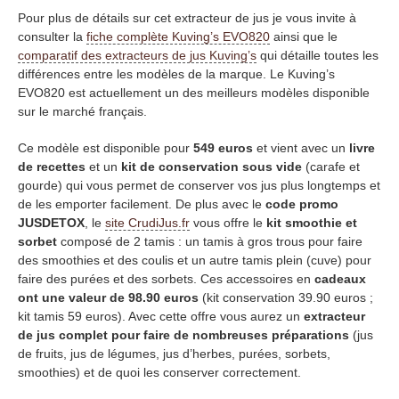
Pour plus de détails sur cet extracteur de jus je vous invite à
consulter la
fiche complète Kuving’s EVO820
ainsi que le
comparatif des extracteurs de jus Kuving’s
qui détaille toutes les
différences entre les modèles de la marque. Le Kuving’s
EVO820 est actuellement un des meilleurs modèles disponible
sur le marché français.
Ce modèle est disponible pour
549 euros
et vient avec un
livre
de recettes
et un
kit de conservation sous vide
(carafe et
gourde) qui vous permet de conserver vos jus plus longtemps et
de les emporter facilement. De plus avec le
code promo
JUSDETOX
, le
site CrudiJus.fr
vous offre le
kit smoothie et
sorbet
composé de 2 tamis : un tamis à gros trous pour faire
des smoothies et des coulis et un autre tamis plein (cuve) pour
faire des purées et des sorbets. Ces accessoires en
cadeaux
ont une valeur de 98.90 euros
(kit conservation 39.90 euros ;
kit tamis 59 euros). Avec cette offre vous aurez un
extracteur
de jus complet pour faire de nombreuses préparations
(jus
de fruits, jus de légumes, jus d’herbes, purées, sorbets,
smoothies) et de quoi les conserver correctement.