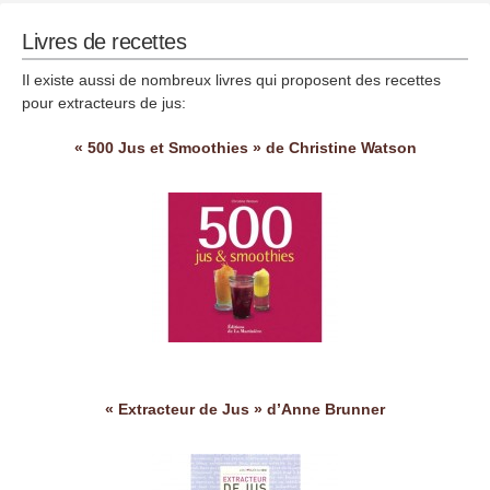
Livres de recettes
Il existe aussi de nombreux livres qui proposent des recettes
pour extracteurs de jus:
« 500 Jus et Smoothies » de Christine Watson
« Extracteur de Jus » d’Anne Brunner