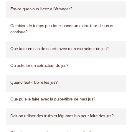
Est-ce que vous livrez à l’étranger?
Combien de temps peu fonctionner un extracteur de jus en
continue?
Que faire en cas de soucis avec mon extracteur de jus?
Où acheter un extracteur de jus?
Quand faut-il boire les jus?
Que puis-je faire avec la pulpe/fibre de mes jus?
Doit-on utiliser des fruits et légumes bio pour faire des jus?