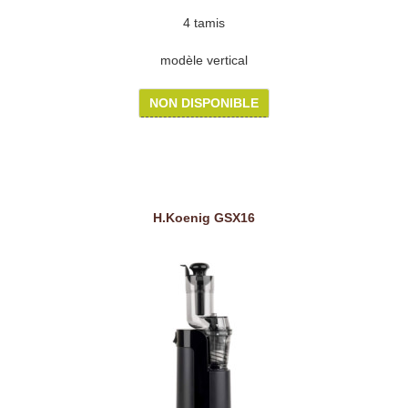
4 tamis
modèle vertical
NON DISPONIBLE
H.Koenig GSX16