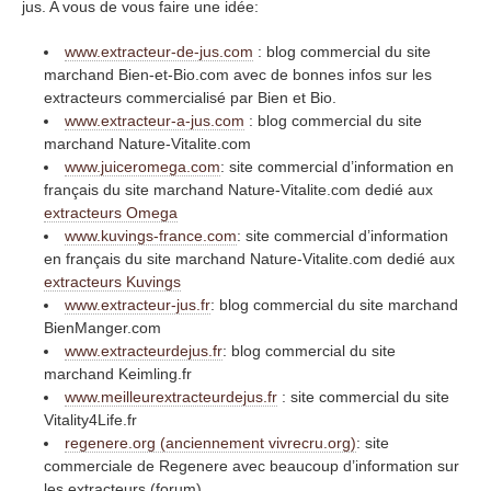
jus. A vous de vous faire une idée:
www.extracteur-de-jus.com
: blog commercial du site
marchand Bien-et-Bio.com avec de bonnes infos sur les
extracteurs commercialisé par Bien et Bio.
www.extracteur-a-jus.com
: blog commercial du site
marchand Nature-Vitalite.com
www.juiceromega.com
: site commercial d’information en
français du site marchand Nature-Vitalite.com dedié aux
extracteurs Omega
www.kuvings-france.com
: site commercial d’information
en français du site marchand Nature-Vitalite.com dedié aux
extracteurs Kuvings
www.extracteur-jus.fr
: blog commercial du site marchand
BienManger.com
www.extracteurdejus.fr
: blog commercial du site
marchand Keimling.fr
www.meilleurextracteurdejus.fr
: site commercial du site
Vitality4Life.fr
regenere.org (anciennement vivrecru.org)
: site
commerciale de Regenere avec beaucoup d’information sur
les extracteurs (forum)