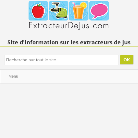
Site d'information sur les extracteurs de jus
Menu