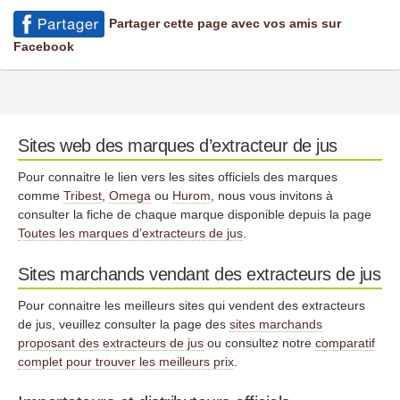
Partager cette page avec vos amis sur
Facebook
Sites web des marques d’extracteur de jus
Pour connaitre le lien vers les sites officiels des marques
comme
Tribest
,
Omega
ou
Hurom
, nous vous invitons à
consulter la fiche de chaque marque disponible depuis la page
Toutes les marques d’extracteurs de jus
.
Sites marchands vendant des extracteurs de jus
Pour connaitre les meilleurs sites qui vendent des extracteurs
de jus, veuillez consulter la page des
sites marchands
proposant des extracteurs de jus
ou consultez notre
comparatif
complet pour trouver les meilleurs prix
.