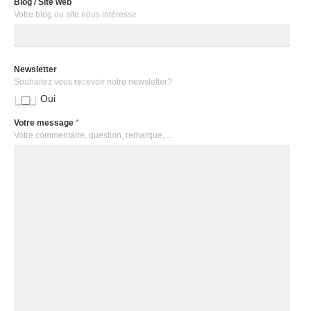
Blog / Site web
Votre blog ou site nous intéresse
Newsletter
Souhaitez vous recevoir notre newsletter?
Oui
Votre message
*
Votre commentaire, question, remarque, ...