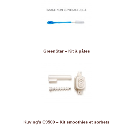
GreenStar – Kit à pâtes
Kuving’s C9500 – Kit smoothies et sorbets