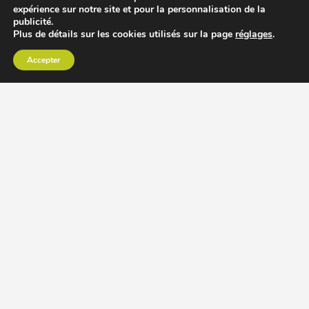
expérience sur notre site et pour la personnalisation de la
publicité.
Plus de détails sur les cookies utilisés sur la page
réglages
.
Accepter
CHOISIR EXTRACTEUR DE JUS
COMPARER PRIX DES EXTRACTEURS DE JUS
RECETTES EXTRACTEUR DE JUS
ACCESSOIRE EXTRACTEUR DE JUS
MODÈLES ET MARQUES
Extracteur de jus Angel
BioChef Atlas, Quantum et Axis
Extracteurs de jus Hurom
Kuvings EVO820 et D9900
Extracteurs de jus Omega
Oscar DA1000 et XL