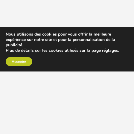
Nous utilisons des cookies pour vous offrir la meilleure
expérience sur notre site et pour la personnalisation de la
publicité.
Plus de détails sur les cookies utilisés sur la page
réglages
.
Accepter
CHOISIR EXTRACTEUR DE JUS
COMPARER PRIX DES EXTRACTEURS DE JUS
RECETTES EXTRACTEUR DE JUS
ACCESSOIRE EXTRACTEUR DE JUS
MODÈLES ET MARQUES