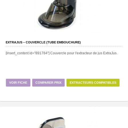
EXTRAJUS – COUVERCLE (TUBE EMBOUCHURE)
[insert_content id="891784"] Couvercle pour l'extracteur de jus ExtraJus.
VOIR FICHE
COMPARER PRIX
EXTRACTEURS COMPATIBLES