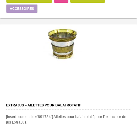
ACCESSOIRES
EXTRAJUS – AILETTES POUR BALAI ROTATIF
[insert_content id="891784"] Ailettes pour balai rotatif pour l'extracteur de
jus ExtraJus.