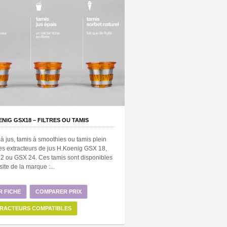
ENIG GSX18 – FILTRES OU TAMIS
à jus, tamis à smoothies ou tamis plein
es extracteurs de jus H.Koenig GSX 18,
2 ou GSX 24. Ces tamis sont disponibles
 site de la marque :...
R FICHE
COMPARER PRIX
RACTEURS COMPATIBLES