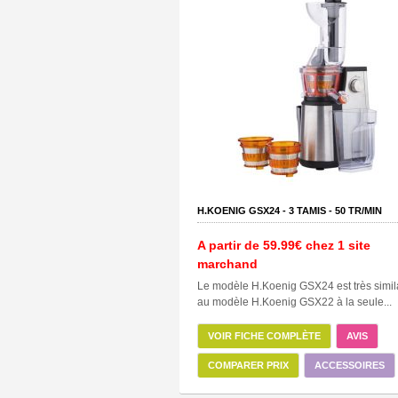
H.KOENIG GSX24 -
3
TAMIS -
50
TR/MIN
A partir de
59.99€
chez 1 site
marchand
Le modèle H.Koenig GSX24 est très simil
au modèle H.Koenig GSX22 à la seule...
VOIR FICHE COMPLÈTE
AVIS
COMPARER PRIX
ACCESSOIRES