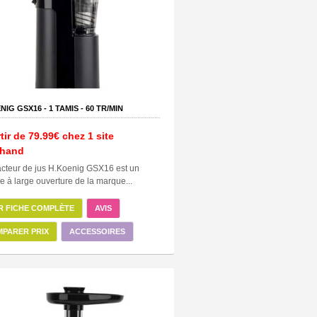
NIG GSX16 -
1
TAMIS -
60
TR/MIN
tir de
79.99€
chez 1 site
hand
acteur de jus H.Koenig GSX16 est un
 à large ouverture de la marque...
R FICHE COMPLÈTE
AVIS
PARER PRIX
ACCESSOIRES