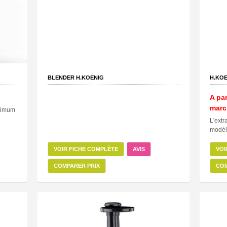
BLENDER H.KOENIG
H.KOE
A par
marc
aximum
L'extr
modèle
VOIR FICHE COMPLÈTE
AVIS
VOI
COMPARER PRIX
COM