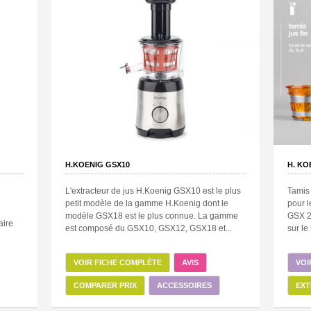
H.KOENIG GSX10
H. KO
L'extracteur de jus H.Koenig GSX10 est le plus
Tamis 
petit modèle de la gamme H.Koenig dont le
pour l
modèle GSX18 est le plus connue. La gamme
GSX 2
aire
est composé du GSX10, GSX12, GSX18 et...
sur le
VOIR FICHE COMPLÈTE
AVIS
VOI
COMPARER PRIX
ACCESSOIRES
EXT