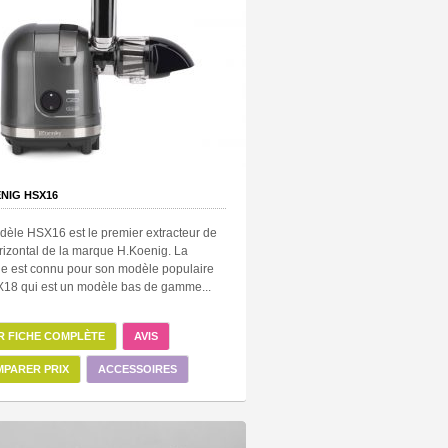
NIG HSX16
dèle HSX16 est le premier extracteur de
rizontal de la marque H.Koenig. La
e est connu pour son modèle populaire
X18 qui est un modèle bas de gamme...
R FICHE COMPLÈTE
AVIS
PARER PRIX
ACCESSOIRES