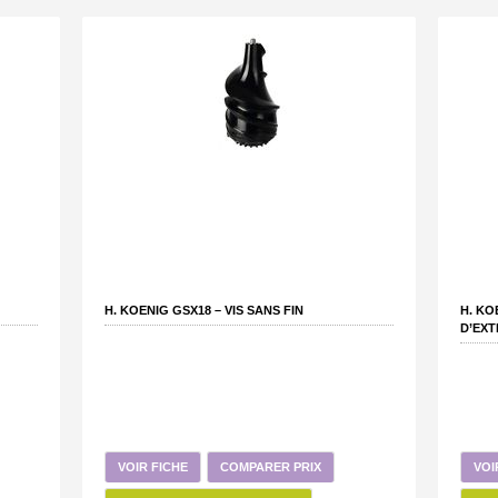
H. KOENIG GSX18 – VIS SANS FIN
H. KO
D’EX
VOIR FICHE
COMPARER PRIX
VOI