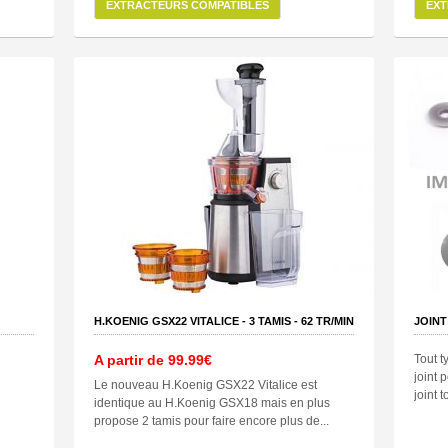
EXTRACTEURS COMPATIBLES
EXT
H.KOENIG GSX22 VITALICE -
3
TAMIS -
62
TR/MIN
JOINT
A partir de
99.99€
Tout t
joint 
Le nouveau H.Koenig GSX22 Vitalice est
joint 
identique au H.Koenig GSX18 mais en plus
propose 2 tamis pour faire encore plus de...