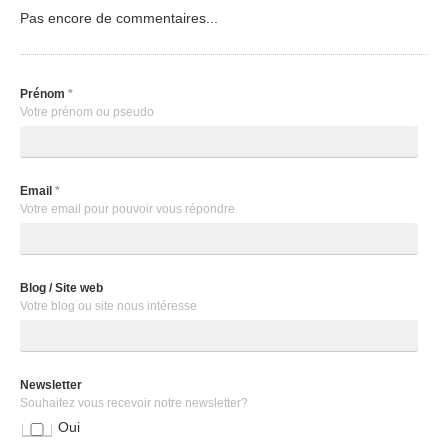
Pas encore de commentaires...
Prénom
*
Votre prénom ou pseudo
Email
*
Votre email pour pouvoir vous répondre
Blog / Site web
Votre blog ou site nous intéresse
Newsletter
Souhaitez vous recevoir notre newsletter?
Oui