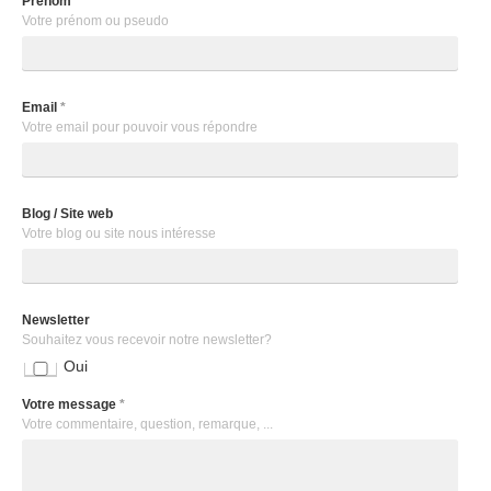
Prénom
*
Votre prénom ou pseudo
Email
*
Votre email pour pouvoir vous répondre
Blog / Site web
Votre blog ou site nous intéresse
Newsletter
Souhaitez vous recevoir notre newsletter?
Oui
Votre message
*
Votre commentaire, question, remarque, ...