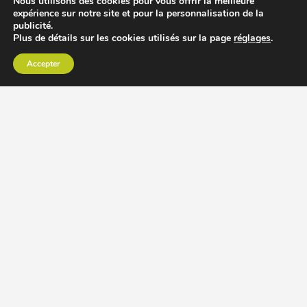
Nous utilisons des cookies pour vous offrir la meilleure
expérience sur notre site et pour la personnalisation de la
publicité.
Plus de détails sur les cookies utilisés sur la page
réglages
.
Accepter
CHOISIR EXTRACTEUR DE JUS
COMPARER PRIX DES EXTRACTEURS DE JUS
RECETTES EXTRACTEUR DE JUS
ACCESSOIRE EXTRACTEUR DE JUS
MODÈLES ET MARQUES
Extracteur de jus Angel
BioChef Atlas, Quantum et Axis
Extracteurs de jus Hurom
Kuvings EVO820 et D9900
Extracteurs de jus Omega