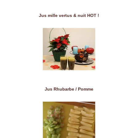
Jus mille vertus & nuit HOT !
Jus Rhubarbe / Pomme