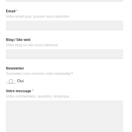
Email
*
Votre email pour pouvoir vous répondre
Blog / Site web
Votre blog ou site nous intéresse
Newsletter
Souhaitez vous recevoir notre newsletter?
Oui
Votre message
*
Votre commentaire, question, remarque, ...