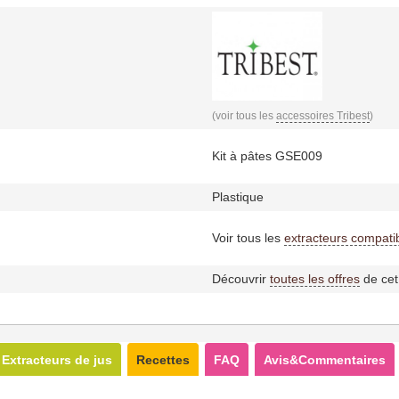
(voir tous les
accessoires Tribest
)
Kit à pâtes GSE009
Plastique
Voir tous les
extracteurs compati
Découvrir
toutes les offres
de cet
Extracteurs de jus
Recettes
FAQ
Avis&Commentaires