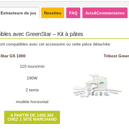
Extracteurs de jus
Recettes
FAQ
Avis&Commentaires
ibles avec GreenStar – Kit à pâtes
ont compatibles avec cet accessoire ou cette pièce détachée:
nStar GS 1000
Tribest Gree
110 tours/min
190W
2 tamis
modèle horizontal
A PARTIR DE 1490.36€
CHEZ 1 SITE MARCHAND