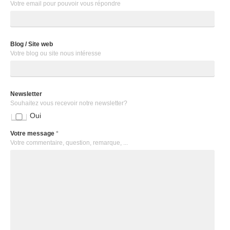
Votre email pour pouvoir vous répondre
Blog / Site web
Votre blog ou site nous intéresse
Newsletter
Souhaitez vous recevoir notre newsletter?
Oui
Votre message
*
Votre commentaire, question, remarque, ...