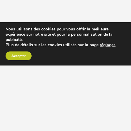
Nous utilisons des cookies pour vous offrir la meilleure
expérience sur notre site et pour la personnalisation de la
publicité.
Plus de détails sur les cookies utilisés sur la page
réglages
.
Accepter
CHOISIR EXTRACTEUR DE JUS
COMPARER PRIX DES EXTRACTEURS DE JUS
RECETTES EXTRACTEUR DE JUS
ACCESSOIRE EXTRACTEUR DE JUS
MODÈLES ET MARQUES