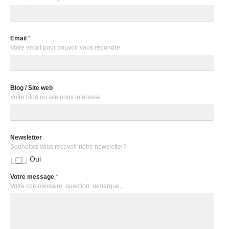
Email
*
Votre email pour pouvoir vous répondre
Blog / Site web
Votre blog ou site nous intéresse
Newsletter
Souhaitez vous recevoir notre newsletter?
Oui
Votre message
*
Votre commentaire, question, remarque, ...