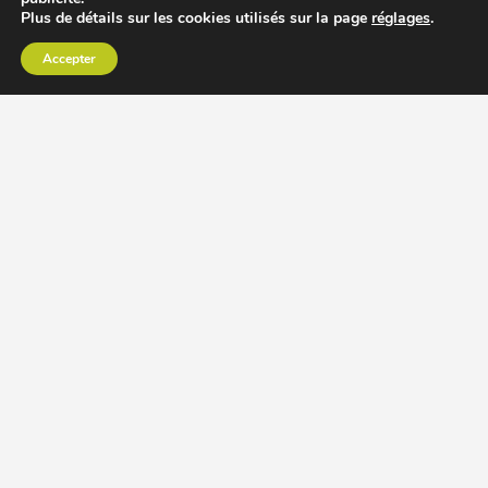
Plus de détails sur les cookies utilisés sur la page
réglages
.
Accepter
CHOISIR EXTRACTEUR DE JUS
COMPARER PRIX DES EXTRACTEURS DE JUS
RECETTES EXTRACTEUR DE JUS
ACCESSOIRE EXTRACTEUR DE JUS
MODÈLES ET MARQUES
Extracteur de jus Angel
BioChef Atlas, Quantum et Axis
Extracteurs de jus Hurom
Kuvings EVO820 et D9900
Extracteurs de jus Omega
Oscar DA1000 et XL
Comment choisir extracteur de jus
Comparatif extracteurs de jus