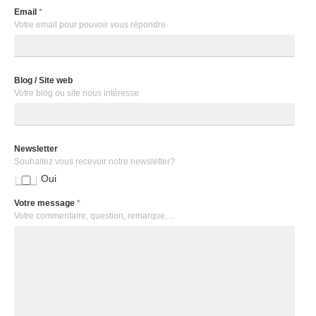
Email
*
Votre email pour pouvoir vous répondre
Blog / Site web
Votre blog ou site nous intéresse
Newsletter
Souhaitez vous recevoir notre newsletter?
Oui
Votre message
*
Votre commentaire, question, remarque, ...